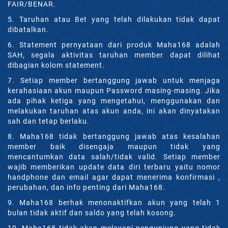
FAIR/BENAR.
5. Taruhan atau Bet yang telah dilakukan tidak dapat
dibatalkan.
6. Statement pernyataan dari produk Maha168 adalah
SAH, segala aktivitas taruhan member dapat dilihat
dibagian kolom statement.
7. Setiap member bertanggung jawab untuk menjaga
kerahasiaan akun maupun Password masing-masing. Jika
ada pihak ketiga yang mengetahui, menggunakan dan
melakukan taruhan atas akun anda, ini akan dinyatakan
sah dan tetap berlaku.
8. Maha168 tidak bertanggung jawab atas kesalahan
member baik disengaja maupun tidak yang
mencantumkan data salah/tidak valid. Setiap member
wajib memberikan update data diri terbaru yaitu nomor
handphone dan email agar dapat menerima konfirmasi ,
perubahan, dan info penting dari Maha168.
9. Maha168 berhak menonaktifkan akun yang telah 1
bulan tidak aktif dan saldo yang telah kosong.