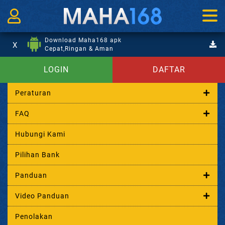
Download Maha168 apk
X
Cepat,Ringan & Aman
LOGIN
DAFTAR
Peraturan
FAQ
Hubungi Kami
Pilihan Bank
Panduan
Video Panduan
Penolakan