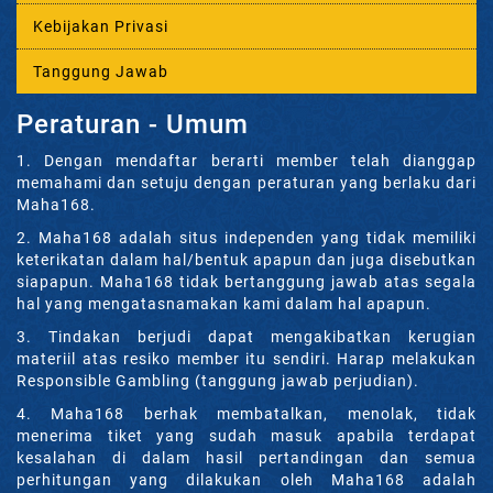
Kebijakan Privasi
Tanggung Jawab
Peraturan - Umum
1. Dengan mendaftar berarti member telah dianggap
memahami dan setuju dengan peraturan yang berlaku dari
Maha168.
2. Maha168 adalah situs independen yang tidak memiliki
keterikatan dalam hal/bentuk apapun dan juga disebutkan
siapapun. Maha168 tidak bertanggung jawab atas segala
hal yang mengatasnamakan kami dalam hal apapun.
3. Tindakan berjudi dapat mengakibatkan kerugian
materiil atas resiko member itu sendiri. Harap melakukan
Responsible Gambling (tanggung jawab perjudian).
4. Maha168 berhak membatalkan, menolak, tidak
menerima tiket yang sudah masuk apabila terdapat
kesalahan di dalam hasil pertandingan dan semua
perhitungan yang dilakukan oleh Maha168 adalah