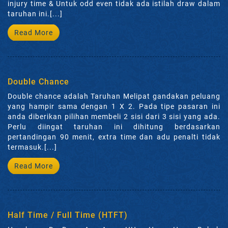
injury time & Untuk odd even tidak ada istilah draw dalam
taruhan ini.[...]
Read More
Double Chance
Double chance adalah Taruhan Melipat gandakan peluang
yang hampir sama dengan 1 X 2. Pada tipe pasaran ini
anda diberikan pilihan membeli 2 sisi dari 3 sisi yang ada.
Perlu diingat taruhan ini dihitung berdasarkan
pertandingan 90 menit, extra time dan adu penalti tidak
termasuk.[...]
Read More
Half Time / Full Time (HTFT)