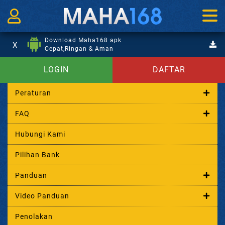
Download Maha168 apk
X
Cepat,Ringan & Aman
LOGIN
DAFTAR
Peraturan
FAQ
Hubungi Kami
Pilihan Bank
Panduan
Video Panduan
Penolakan