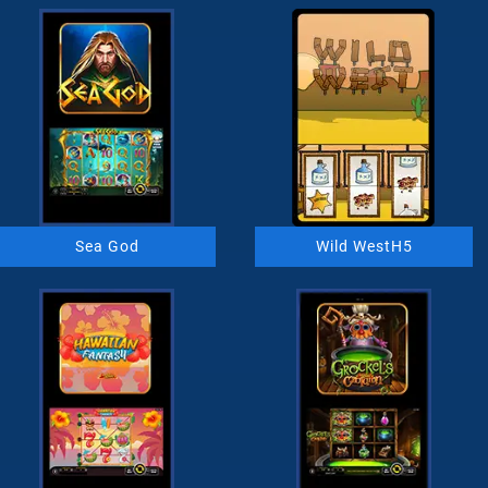
Main Sekarang
Main Sekarang
Sea God
Wild WestH5
Main Sekarang
Main Sekarang