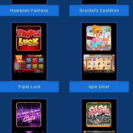
Hawaiian Fantasy
Grockel's Cauldron
Main Sekarang
Main Sekarang
Triple Luck
Spin Diner
Main Sekarang
Main Sekarang