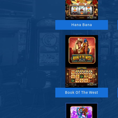
Hana Bana
Main Sekarang
Book Of The West