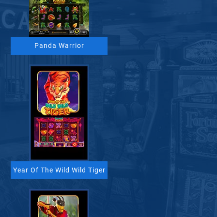
Panda Warrior
Main Sekarang
Year Of The Wild Wild Tiger