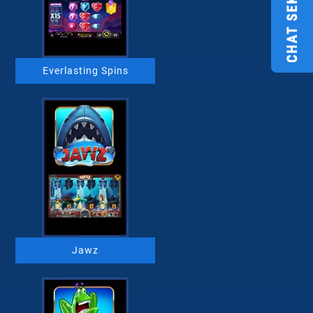
Everlasting Spins
Main Sekarang
Jawz