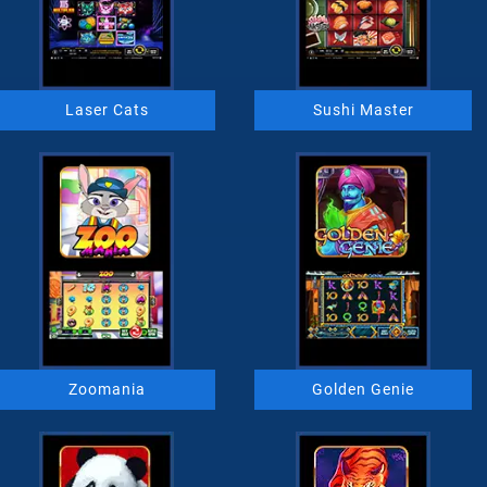
Laser Cats
Sushi Master
Main Sekarang
Main Sekarang
Zoomania
Golden Genie