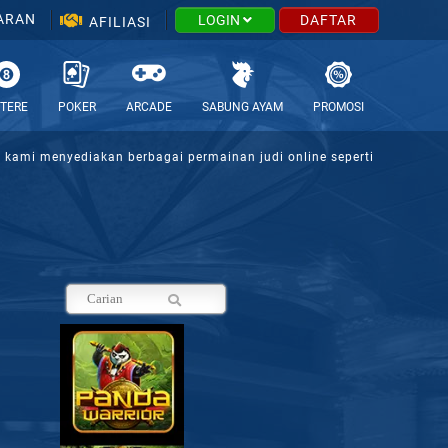
SARAN
LOGIN
DAFTAR
AFILIASI
TERE
POKER
ARCADE
SABUNG AYAM
PROMOSI
diakan berbagai permainan judi online seperti casino, poker dan 
Main Sekarang