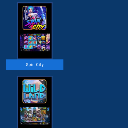
Main Sekarang
Spin City
Main Sekarang