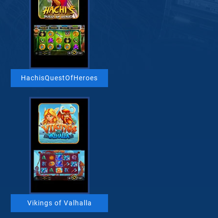
Main Sekarang
HachisQuestOfHeroes
Main Sekarang
Vikings of Valhalla